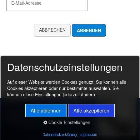
Videomanagement-Software
Warenkorb
Axxon Soft
ABBRECHEN
Fachwissen
Support
Kundenkonto
Datenschutzeinstellungen
Auf dieser Website werden Cookies genutzt. Sie können alle
Cookies akzeptieren oder nur bestimmte auswählen. Sie
können diese Einstellungen jederzeit ändern.
Beratung
Alle ablehnen
Alle akzeptieren
Startseite
Shop
Support
Impressum
AGB
Privatsphäre und Datenschutzerklärung
Cookie-Einstellungen
© 2023 Digital Vision
✕
Datenschutzerklärung
|
Impressum